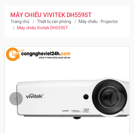
MÁY CHIẾU VIVITEK DH559ST
Trang chủ
Thiết bị văn phòng
Máy chiếu - Projector
Máy chiếu Vivitek DH559ST
Trước
Kế ti