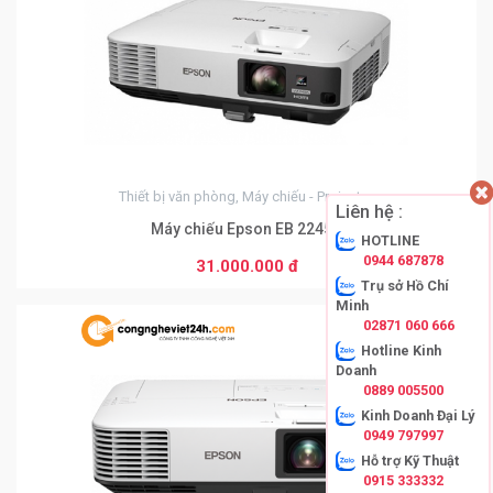
Thiết bị văn phòng, Máy chiếu - Projector
Liên hệ :
Máy chiếu Epson EB 2245U
HOTLINE
0944 687878
31.000.000 đ
Trụ sở Hồ Chí
Minh
02871 060 666
Hotline Kinh
0
Doanh
0889 005500
Kinh Doanh Đại Lý
0949 797997
Hỗ trợ Kỹ Thuật
0915 333332