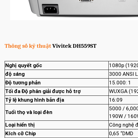
Thông số kỹ thuật
Vivitek DH559ST
Nghị quyết gốc
1080p (192
độ sáng
3000 ANSI 
Độ tương phản
15.000: 1
Tối đa Độ phân giải được hỗ trợ
WUXGA (192
Tỷ lệ khung hình bản địa
16:09
5000 / 6,00
Tuổi thọ và loại đèn
190W / 16
Loại hiển thị
Công nghệ đ
Kích cỡ Chip
0,65 “DMD