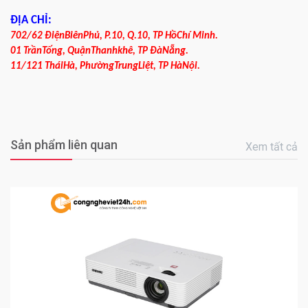
ĐỊA CHỈ:
702/62 ĐiệnBiênPhủ, P.10, Q.10, TP HồChí Minh.
01 TrầnTống, QuậnThanhkhê, TP ĐàNẵng.
11/121 TháiHà, PhườngTrungLiệt, TP HàNội.
Sản phẩm liên quan
Xem tất cả
0