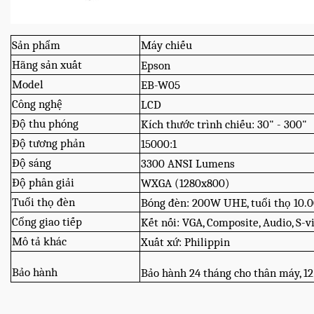
Sản phẩm
Máy chiếu
Hãng sản xuất
Epson
Model
EB-W05
Công nghệ
LCD
Độ thu phóng
Kích thước trình chiếu: 30" - 300"
Độ tương phản
15000:1
Độ sáng
3300 ANSI Lumens
Độ phân giải
WXGA (1280x800)
Tuổi thọ đèn
Bóng đèn: 200W UHE, tuổi thọ 10.00
Cổng giao tiếp
Kết nối: VGA, Composite, Audio, S
Mô tả khác
Xuất xứ: Philippin
Bảo hành
Bảo hành 24 tháng cho thân máy, 12 t