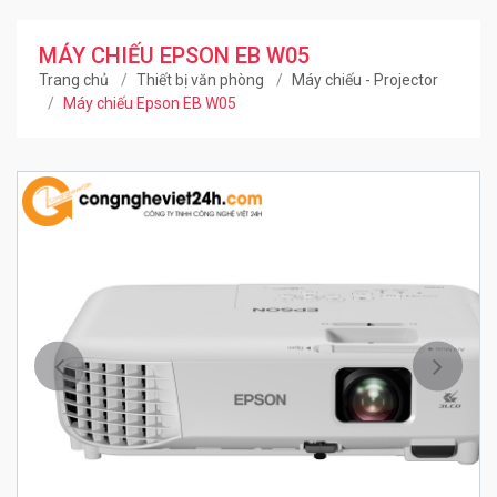
MÁY CHIẾU EPSON EB W05
Trang chủ
Thiết bị văn phòng
Máy chiếu - Projector
Máy chiếu Epson EB W05
Trước
Kế ti