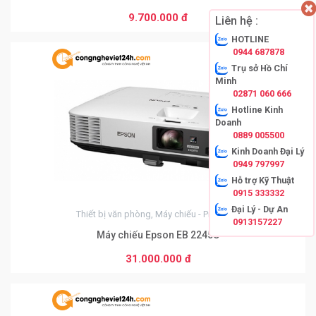
9.700.000 đ
Liên hệ :
HOTLINE
0944 687878
Trụ sở Hồ Chí
0
Minh
02871 060 666
Hotline Kinh
Doanh
0889 005500
Kinh Doanh Đại Lý
0949 797997
Hỗ trợ Kỹ Thuật
0915 333332
Đại Lý - Dự An
Thiết bị văn phòng, Máy chiếu - Projector
0913157227
Máy chiếu Epson EB 2245U
31.000.000 đ