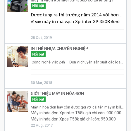
Máy In vạch Xprinter XP-350B có tốt không?
Nổi bật
Được tung ra thị trường năm 2014 với hơn 1 triệu sản phẩm,
máy in mã vạch Xprinter XP-350B
Vì sao
được nhiều khách hàng tin tưởng và nó có thực sự tốt?
28 Oct, 2019
IN THẺ NHỰA CHUYÊN NGHIỆP
Nổi bật
Công Nghệ Việt 24h – Đơn vị chuyên sản xuất các loại thẻ nhựa PVC chất lượng theo tiêu chuẩn Châu Âu, với độ bền cao, sắc nét. Chúng tôi tin có thể dáp ứng tốt mọi yêu cầu về giải pháp thẻ cho quý khách.
30 Mar, 2018
GIỚI THIỆU MÁY IN HÓA ĐƠN
Nổi bật
Máy in hóa đơn hay còn được gọi với cái tên máy in bill là thiết bị ngoại vi được kết nối với máy tính thường được sử dụng để xuất dữ liệu ra văn bản, in các chứng từ, hóa đơn k57, hóa đơn khổ k58 (Hóa đơn mini) hay k80…
Máy in hóa đơn Xprinter T58k giá chỉ còn: 900.000
Máy in hóa đơn Xpos T58k giá chỉ còn: 950.000
22 Aug, 2017