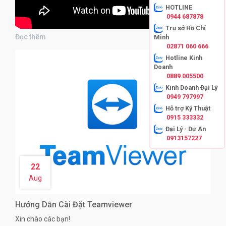
HOTLINE
0944 687878
Trụ sở Hồ Chí
Đọc thêm
Minh
02871 060 666
Hotline Kinh
Doanh
0889 005500
Kinh Doanh Đại Lý
0949 797997
Hỗ trợ Kỹ Thuật
0915 333332
Đại Lý - Dự An
0913157227
22
Aug
Hướng Dẫn Cài Đặt Teamviewer
Xin chào các bạn!