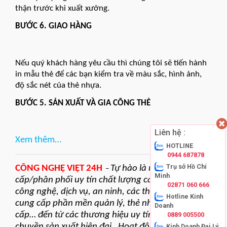
thận trước khi xuất xưởng.
BƯỚC 6. GIAO HÀNG
Nếu quý khách hàng yêu cầu thì chúng tôi sẽ tiến hành
in mẫu thẻ để các bạn kiểm tra về màu sắc, hình ảnh,
độ sắc nét của thẻ nhựa.
BƯỚC 5. SẢN XUẤT VÀ GIA CÔNG THẺ
Liên hệ :
Xem thêm…
HOTLINE
0944 687878
Trụ sở Hồ Chí
CÔNG NGHỆ VIỆT 24H
Tự hào là nhà cung
–
Minh
cấp/phân phối uy tín chất lượng các giải pháp
02871 060 666
công nghệ, dịch vụ, an ninh, các thiết bị điện tử,
Hotline Kinh
cung cấp phần mền quản lý, thẻ nhựa PVC cao
Doanh
cấp… đến từ các thương hiệu uy tín, nổi tiếng, dây
0889 005500
chuyền sản xuất hiện đại. Hoạt động với phương
Kinh Doanh Đại Lý