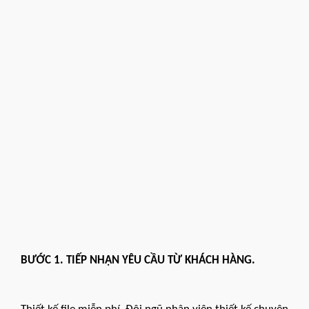
BƯỚC 1. TIẾP NHẬN YÊU CẦU TỪ KHÁCH HÀNG.