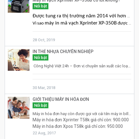
Máy In vạch Xprinter XP-350B có tốt không?
Nổi bật
Được tung ra thị trường năm 2014 với hơn 1 triệu sản phẩm,
máy in mã vạch Xprinter XP-350B
Vì sao
được nhiều khách hàng tin tưởng và nó có thực sự tốt?
28 Oct, 2019
IN THẺ NHỰA CHUYÊN NGHIỆP
Nổi bật
Công Nghệ Việt 24h – Đơn vị chuyên sản xuất các loại thẻ nhựa PVC chất lượng theo tiêu chuẩn Châu Âu, với độ bền cao, sắc nét. Chúng tôi tin có thể dáp ứng tốt mọi yêu cầu về giải pháp thẻ cho quý khách.
30 Mar, 2018
GIỚI THIỆU MÁY IN HÓA ĐƠN
Nổi bật
Máy in hóa đơn hay còn được gọi với cái tên máy in bill là thiết bị ngoại vi được kết nối với máy tính thường được sử dụng để xuất dữ liệu ra văn bản, in các chứng từ, hóa đơn k57, hóa đơn khổ k58 (Hóa đơn mini) hay k80…
Máy in hóa đơn Xprinter T58k giá chỉ còn: 900.000
Máy in hóa đơn Xpos T58k giá chỉ còn: 950.000
22 Aug, 2017