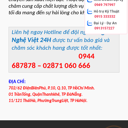
0949 797997
châm cung cấp chất lượng dịch vụ tốt nhất, nổ lực
Hỗ trợ Kỹ Thuật
tối đa mang đến sự hài lòng cho khách hàng.
0915 333332
Đại Lý - Dự An
0913157227
Công
Liên hệ ngay Hotline để đội ngũ
Nghệ Việt 24H
được tư vấn báo giá và
chăm sóc khách hang được tốt nhất:
0944
687878 – 02871 060 666
ĐỊA CHỈ:
702/62 ĐiệnBiênPhủ, P.10, Q.10, TP HồChí Minh.
01 TrầnTống, QuậnThanhkhê, TP ĐàNẵng.
11/121 TháiHà, PhườngTrungLiệt, TP HàNội.