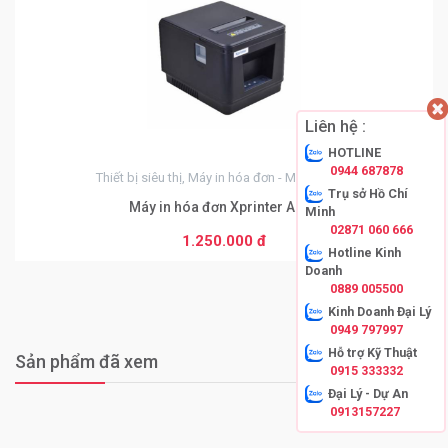
Liên hệ :
HOTLINE
0944 687878
Thiết bị siêu thị, Máy in hóa đơn - Máy in nhiệt
Trụ sở Hồ Chí
Máy in hóa đơn Xprinter A160
Minh
02871 060 666
1.250.000 đ
Hotline Kinh
Doanh
0889 005500
Kinh Doanh Đại Lý
0949 797997
Hỗ trợ Kỹ Thuật
Sản phẩm đã xem
0915 333332
Đại Lý - Dự An
0913157227