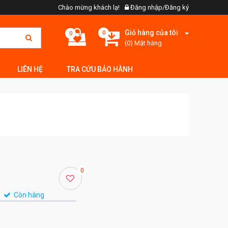
Chào mừng khách lạ!
Đăng nhập/Đăng ký
Giỏ hàng của tôi
0
0
(0) Mặt hàng
LIÊN HỆ
TRA CỨU BẢO HÀNH
0
Còn hàng