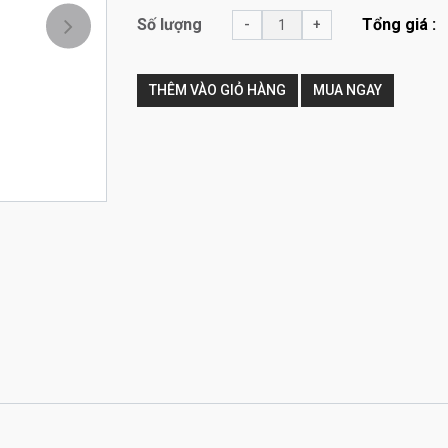
Số lượng
Tổng giá :
-
+
Kế tiếp
THÊM VÀO GIỎ HÀNG
MUA NGAY