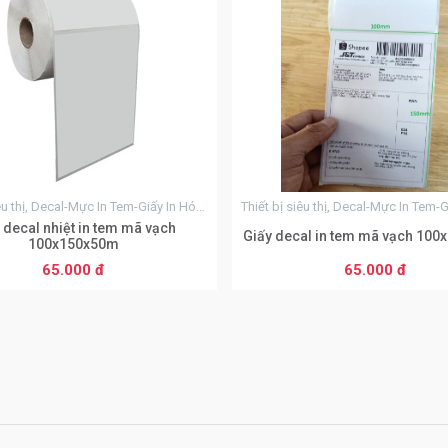
0
0
n 99 sản phẩm
Từ 50 đến 99 sản phẩm
đ
60.000 đ
ến 999 sản phẩm
Từ 100 đến 999 sản phẩm
đ
55.000 đ
đến 9999 sản phẩm
Từ 1000 đến 9999 sản phẩm
đ
50.000 đ
0 sản phẩm
Từ 10000 sản phẩm
Thiết bị siêu thị, Decal-Mực In Tem-Giấy In Hóa Đơn
đ
45.000 đ
 decal nhiệt in tem mã vạch
Giấy decal in tem mã vạch 10
100x150x50m
65.000 đ
65.000 đ