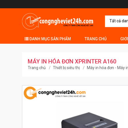
Tất cả da
DANH MỤC SẢN PHẨM
TRANG CHỦ
GIỚ
MÁY IN HÓA ĐƠN XPRINTER A160
Trang chủ
Thiết bị siêu thị
Máy in hóa đơn - Máy in