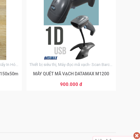
0
Thiết bị siêu thị, Decal-Mực In Tem-Giấy In Hóa Đơn
Thiết bị siêu thị, Máy đọc mã vạch- Scan Barcode
0x150x50m
MÁY QUÉT MÃ VẠCH DATAMAX M1200
900.000 đ