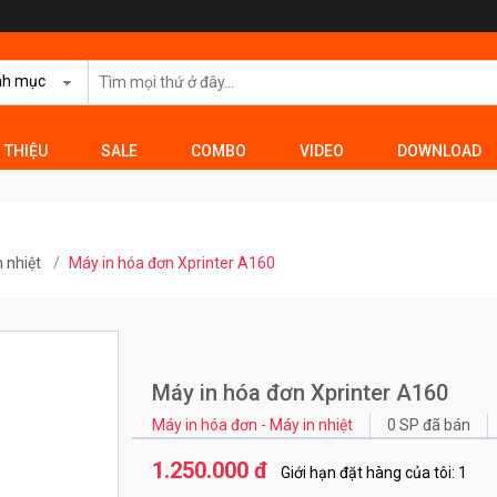
nh mục
I THIỆU
SALE
COMBO
VIDEO
DOWNLOAD
 nhiệt
Máy in hóa đơn Xprinter A160
Máy in hóa đơn Xprinter A160
Máy in hóa đơn - Máy in nhiệt
0 SP đã bán
1.250.000 đ
Giới hạn đặt hàng của tôi: 1