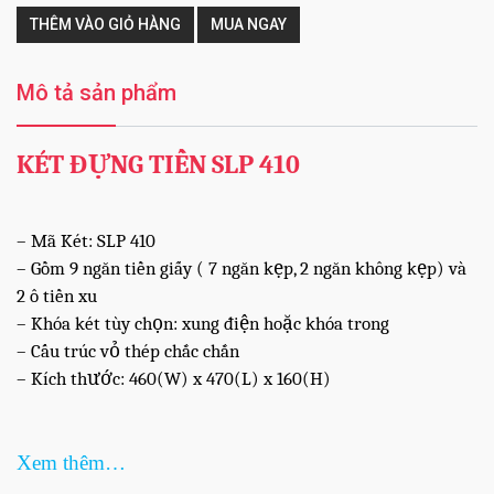
THÊM VÀO GIỎ HÀNG
MUA NGAY
Mô tả sản phẩm
KÉT ĐỰNG TIỀN SLP 410
– Mã Két: SLP 410
– Gồm 9 ngăn tiền giấy ( 7 ngăn kẹp, 2 ngăn không kẹp) và
2 ô tiền xu
– Khóa két tùy chọn: xung điện hoặc khóa trong
– Cấu trúc vỏ thép chắc chắn
– Kích thước: 460(W) x 470(L) x 160(H)
Xem thêm…