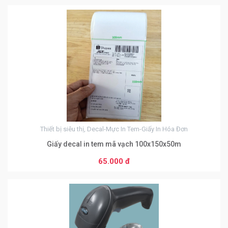
0
Từ 50 đến 99 sản phẩm
60.000 đ
Từ 100 đến 999 sản phẩm
55.000 đ
Từ 1000 đến 9999 sản phẩm
50.000 đ
Từ 10000 sản phẩm
Thiết bị siêu thị, Decal-Mực In Tem-Giấy In Hóa Đơn
45.000 đ
Giấy decal in tem mã vạch 100x150x50m
65.000 đ
0