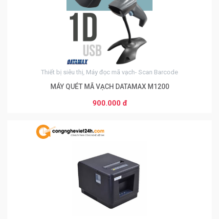
Thiết bị siêu thị, Máy đọc mã vạch- Scan Barcode
MÁY QUÉT MÃ VẠCH DATAMAX M1200
900.000 đ
0