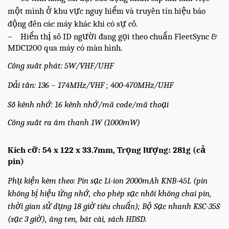
một mình ở khu vực nguy hiểm và truyền tín hiệu báo
động đến các máy khác khi có sự cố.
– Hiển thị số ID người đang gọi theo chuẩn FleetSync &
MDC1200 qua máy có màn hình.
Công suất phát: 5W/VHF/UHF
Dải tần: 136 – 174MHz/VHF ; 400-470MHz/UHF
Số kênh nhớ: 16 kênh nhớ/mã code/mã thoại
Công suất ra âm thanh 1W (1000mW)
Kích cỡ: 54 x 122 x 33.7mm, Trọng lượng: 281g (cả
pin)
Phụ kiện kèm theo: Pin sạc Li-ion 2000mAh KNB-45L (pin
không bị hiệu ứng nhớ, cho phép sạc nhồi không chai pin,
thời gian sử dụng 18 giờ tiêu chuẩn); Bộ Sạc nhanh KSC-35S
(sạc 3 giờ), ăng ten, bát cài, sách HDSD.