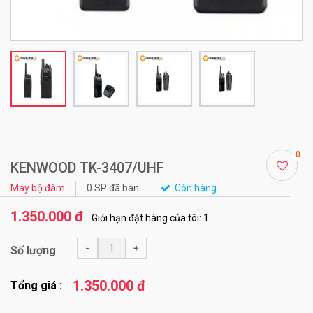
0
KENWOOD TK-3407/UHF
Máy bộ đàm
0 SP đã bán
Còn hàng
1.350.000 đ
Giới hạn đặt hàng của tôi: 1
-
+
Số lượng
1.350.000 đ
Tổng giá :