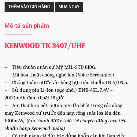
THÊM VÀO GIỎ HÀNG
MUA NGAY
Mô tả sản phẩm
KENWOOD TK-3407/UHF
– Tiêu chuần quân sự Mỹ MIL-STD 810G.
– Mã hóa thoại chống nghe lén (Voice Screamler)
– Chống thấm nước và chống bụi tiêu chuẩn IP54/IP55.
– Sử dụng pin Li-Ion (sạc nhồi) KNB-45L, 7.4V –
2000mAh, đàm thoại 18 giờ.
– Âm thanh rõ nét, mạnh mẽ lớn nhất trong các dòng
máy Kenwood từ trước đến nay, công suất loa lên đến
1000mW,
(âm thanh được thiết kế chuyên dụng theo tiêu
chuẩn hãng Kenwood audio)
– Có tính năng cài đặt báo động khẩn cấp khi làm việc