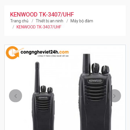
KENWOOD TK-3407/UHF
Trang chủ
Thiết bị an ninh
Máy bộ đàm
KENWOOD TK-3407/UHF
Trước
Kế ti