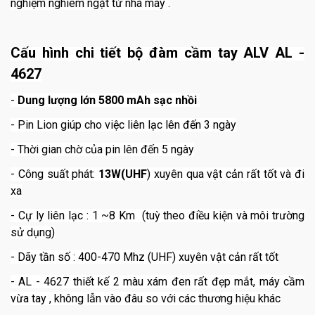
nghiệm nghiêm ngặt từ nhà máy .
Cấu hình chi tiết bộ đàm cầm tay ALV AL -
4627
-
Dung lượng lớn 5800 mAh sạc nhồi
- Pin Lion giúp cho việc liên lạc lên đến 3 ngày
- Thời gian chờ của pin lên đến 5 ngày
- Công suất phát:
13W(UHF
) xuyên qua vật cản rất tốt và đi
xa
- Cự ly liên lạc : 1 ~8 Km (tuỳ theo điều kiện và môi trường
sử dụng)
- Dãy tần số : 400-470 Mhz (UHF) xuyên vật cản rất tốt
- AL - 4627 thiết kế 2 màu xám đen rất đẹp mắt, máy cầm
vừa tay , không lẫn vào đâu so với các thương hiệu khác