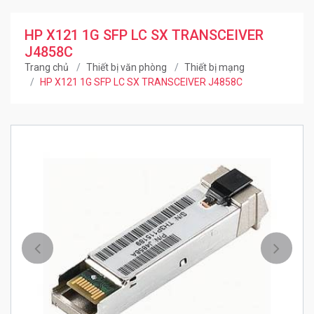
HP X121 1G SFP LC SX TRANSCEIVER
J4858C
Trang chủ
Thiết bị văn phòng
Thiết bị mạng
HP X121 1G SFP LC SX TRANSCEIVER J4858C
Trước
Kế ti