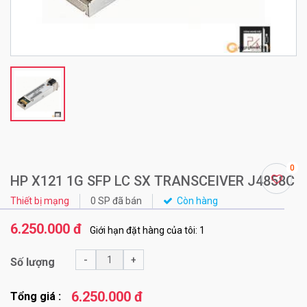
0
HP X121 1G SFP LC SX TRANSCEIVER J4858C
Thiết bị mạng
0 SP đã bán
Còn hàng
6.250.000 đ
Giới hạn đặt hàng của tôi: 1
-
+
Số lượng
6.250.000 đ
Tổng giá :