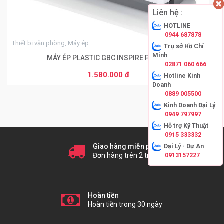
Liên hệ :
HOTLINE
0944 687878
Thiết bị văn phòng, Máy ép
Trụ sở Hồ Chí
Minh
MÁY ÉP PLASTIC GBC INSPIRE Plus A4
02871 060 666
1.580.000 đ
Hotline Kinh
THÊM VÀO GIỎ HÀNG
Doanh
0889 005500
Kinh Doanh Đại Lý
0949 797997
Hỗ trợ Kỹ Thuật
0915 333332
Đại Lý - Dự An
Giao hàng miễn phí
0913157227
Đơn hàng trên 2 tr
Hoàn tiền
Hoàn tiền trong 30 ngày