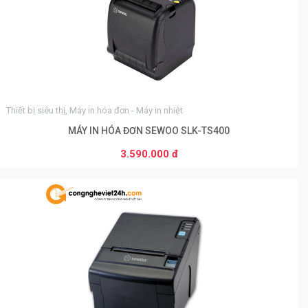
Thiết bị siêu thị, Máy in hóa đơn - Máy in nhiệt
MÁY IN HÓA ĐƠN SEWOO SLK-TS400
3.590.000 đ
THÊM VÀO GIỎ HÀNG
0