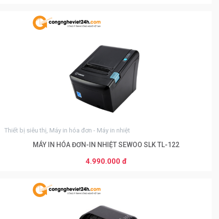
0
Thiết bị siêu thị, Máy in hóa đơn - Máy in nhiệt
MÁY IN HÓA ĐƠN-IN NHIỆT SEWOO SLK TL-122
4.990.000 đ
THÊM VÀO GIỎ HÀNG
0