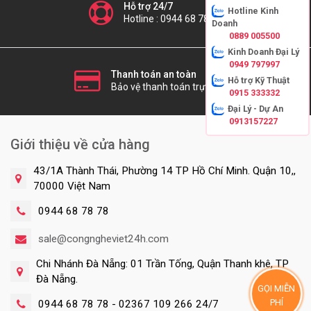
Hỗ trợ 24/7
Hotline Kinh
Hotline : 0944 68 78 78
Doanh
0889 005500
Kinh Doanh Đại Lý
0949 797997
Thanh toán an toàn
Hỗ trợ Kỹ Thuật
Bảo vệ thanh toán trực tuyến
0915 333332
Đại Lý - Dự An
0913157227
Giới thiệu về cửa hàng
43/1A Thành Thái, Phường 14 TP Hồ Chí Minh. Quận 10,,
70000 Việt Nam
0944 68 78 78
sale@congngheviet24h.com
Chi Nhánh Đà Nẵng: 01 Trần Tống, Quận Thanh khê, TP
Đà Nẵng.
GỌI MIỄN
PHÍ
0944 68 78 78 - 02367 109 266 24/7