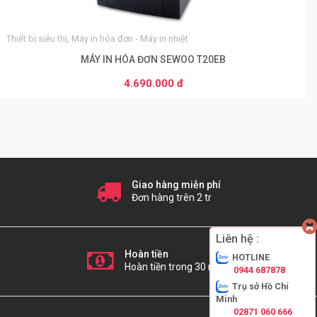
Thiết bị siêu thị, Máy in hóa đơn - Máy in nhiệt
MÁY IN HÓA ĐƠN SEWOO T20EB
4.690.000 đ
THÊM VÀO GIỎ HÀNG
Giao hàng miễn phí
Đơn hàng trên 2 tr
Liên hệ :
Hoàn tiền
HOTLINE
Hoàn tiền trong 30 ngày
0944 687878
Trụ sở Hồ Chí
Minh
02871 060 666