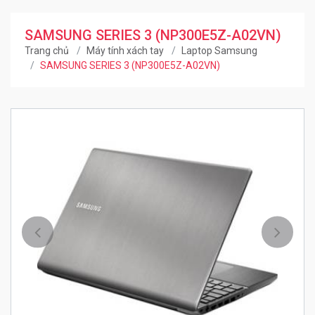
SAMSUNG SERIES 3 (NP300E5Z-A02VN)
Trang chủ
Máy tính xách tay
Laptop Samsung
SAMSUNG SERIES 3 (NP300E5Z-A02VN)
Trước
Kế ti