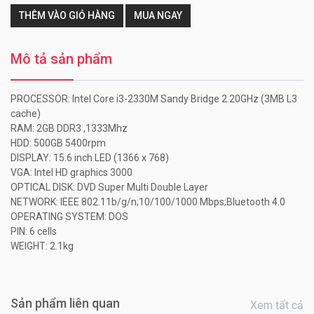
THÊM VÀO GIỎ HÀNG
MUA NGAY
Mô tả sản phẩm
PROCESSOR: Intel Core i3-2330M Sandy Bridge 2.20GHz (3MB L3
cache)
RAM: 2GB DDR3 ,1333Mhz
HDD: 500GB 5400rpm
DISPLAY: 15.6 inch LED (1366 x 768)
VGA: Intel HD graphics 3000
OPTICAL DISK: DVD Super Multi Double Layer
NETWORK: IEEE 802.11b/g/n;10/100/1000 Mbps;Bluetooth 4.0
OPERATING SYSTEM: DOS
PIN: 6 cells
WEIGHT: 2.1kg
Sản phẩm liên quan
Xem tất cả