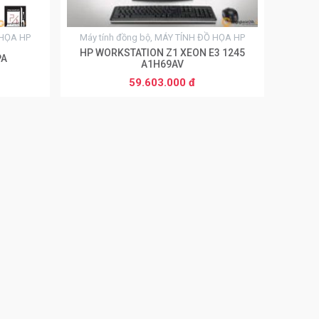
 HỌA HP
Máy tính đồng bộ, MÁY TÍNH ĐỒ HỌA HP
HP WORKSTATION Z1 XEON E3 1245
PA
A1H69AV
59.603.000 đ