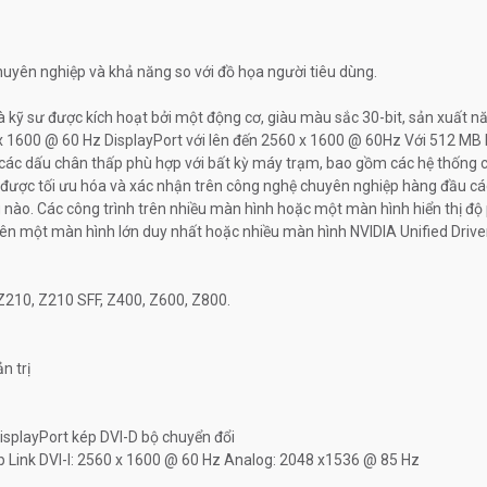
uyên nghiệp và khả năng so với đồ họa người tiêu dùng.
và kỹ sư được kích hoạt bởi một động cơ, giàu màu sắc 30-bit, sản xuất 
0 x 1600 @ 60 Hz DisplayPort với lên đến 2560 x 1600 @ 60Hz Với 512 M
ủa các dấu chân thấp phù hợp với bất kỳ máy trạm, bao gồm các hệ thống 
n được tối ưu hóa và xác nhận trên công nghệ chuyên nghiệp hàng đầu c
g nào. Các công trình trên nhiều màn hình hoặc một màn hình hiển thị 
trên một màn hình lớn duy nhất hoặc nhiều màn hình NVIDIA Unified Drive
Z210, Z210 SFF, Z400, Z600, Z800.
n trị
DisplayPort kép DVI-D bộ chuyển đổi
ép Link DVI-I: 2560 x 1600 @ 60 Hz Analog: 2048 x1536 @ 85 Hz