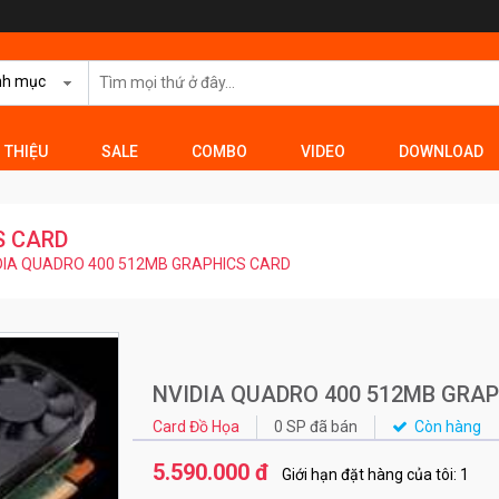
nh mục
I THIỆU
SALE
COMBO
VIDEO
DOWNLOAD
S CARD
DIA QUADRO 400 512MB GRAPHICS CARD
NVIDIA QUADRO 400 512MB GRA
Card Đồ Họa
0 SP đã bán
Còn hàng
5.590.000 đ
Giới hạn đặt hàng của tôi: 1