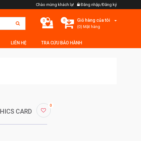
Chào mừng khách lạ!
Đăng nhập/Đăng ký
Giỏ hàng của tôi
0
0
(0) Mặt hàng
LIÊN HỆ
TRA CỨU BẢO HÀNH
0
PHICS CARD