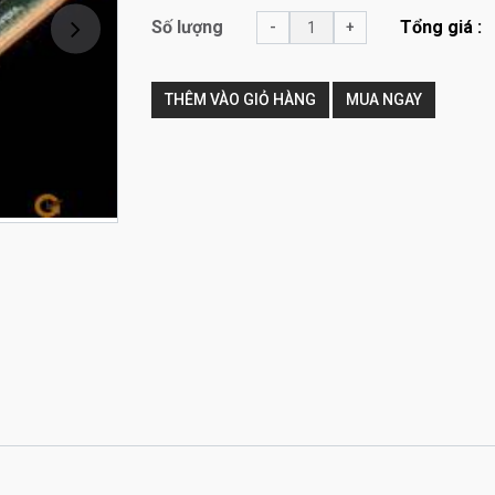
Số lượng
Tổng giá :
-
+
Kế tiếp
THÊM VÀO GIỎ HÀNG
MUA NGAY