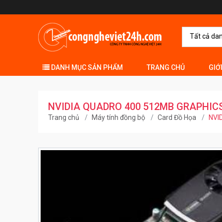
Tất cả da
DANH MỤC SẢN PHẨM
TRANG CHỦ
GIỚ
NVIDIA QUADRO 400 512MB GRAPHIC
Trang chủ
Máy tính đồng bộ
Card Đồ Họa
NVI