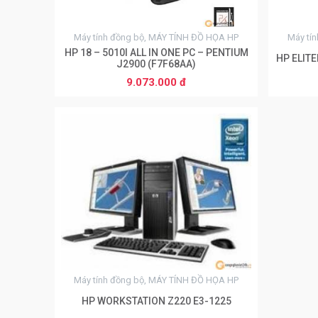
Máy tính đồng bộ, MÁY TÍNH ĐỒ HỌA HP
Máy tí
HP 18 – 5010I ALL IN ONE PC – PENTIUM
HP ELITE
J2900 (F7F68AA)
9.073.000 đ
0
Máy tính đồng bộ, MÁY TÍNH ĐỒ HỌA HP
HP WORKSTATION Z220 E3-1225