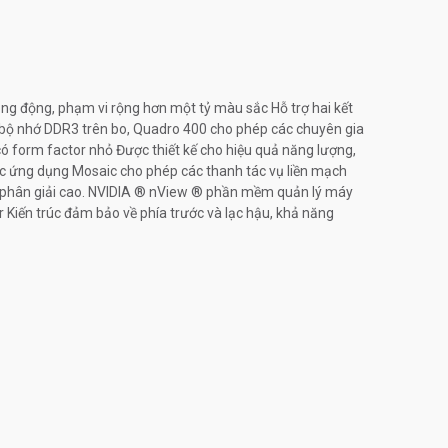
năng động, phạm vi rộng hơn một tỷ màu sắc Hỗ trợ hai kết
B bộ nhớ DDR3 trên bo, Quadro 400 cho phép các chuyên gia
có form factor nhỏ Được thiết kế cho hiệu quả năng lượng,
ác ứng dụng Mosaic cho phép các thanh tác vụ liền mạch
độ phân giải cao. NVIDIA ® nView ® phần mềm quản lý máy
r Kiến trúc đảm bảo về phía trước và lạc hậu, khả năng