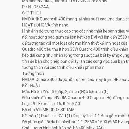
Mô hình NVIDIA Quadro 400 512MB Card đồ họa
P / N LD542AA
GIỚI THIỆU
NVIDIA ® Quadro ® 400 mang lại hiệu suất cao ứng dụng ch
HOẠT ĐỘNG VÀ tính năng
Hình ảnh độ trung thực cao cho các nhà thiết kế sành điệu 
nối hoạt động bao gồm cả liên kết kép DVI với lên đến 256
để tương tác với một loạt các mô hình thiết kế linh hoạt c
Quadro 400 tiêu thụ ít hơn 35W Quadro 400 trình điều khiể
kéo dài cũng như nhân rộng trong suốt của bất kỳ ứng dụn
tính để bàn cho phép bạn để lây lan các công việc của bạn 
tương thích với các trình điều khiển phần mềm
Tương thích
NVIDIA Quadro 400 được hỗ trợ trên các máy trạm HP sau: 
KỸ THUẬT
Mẫu Hồ Sơ Yếu tố thấp, 2,7 inch (H) x 5,6 inch (L)
Điều khiển đồ họa NVIDIA Quadro 400 Graphics Hội đồng quả
Loại PCI Express x 16, thế hệ 2.0
Bộ nhớ 512MB DDR3 SDRAM
Kết nối (1) Dual-link DVI-I (1) DisplayPort 1,1 Bao gồm một 
Độ phân giải tối đa DisplayPort 1.1: 2560 x 1600 @ 60 Hz k
Chất lượng hình ảnh kép nội bộ 400 MHz DACs.