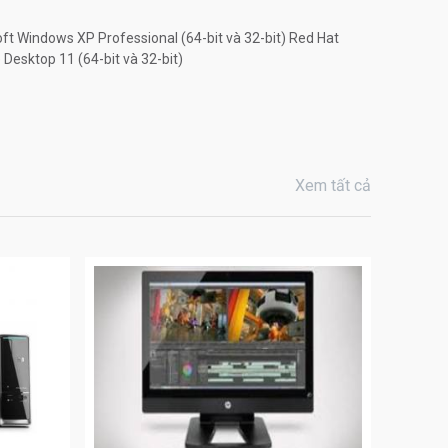
oft Windows XP Professional (64-bit và 32-bit) Red Hat
 Desktop 11 (64-bit và 32-bit)
Xem tất cả
0