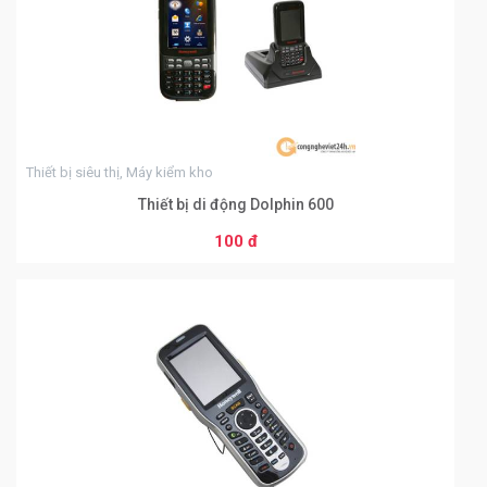
Thiết bị siêu thị, Máy kiểm kho
Thiết bị di động Dolphin 600
100 đ
THÊM VÀO GIỎ HÀNG
0