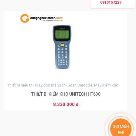
0913157227
0
Thiết bị siêu thị, Máy đọc mã vạch- Scan Barcode, Máy kiểm kho
THIẾT BỊ KIỂM KHO UNITECH HT630
8.330.000 đ
THÊM VÀO GIỎ HÀNG
GỌI MIỄN
PHÍ