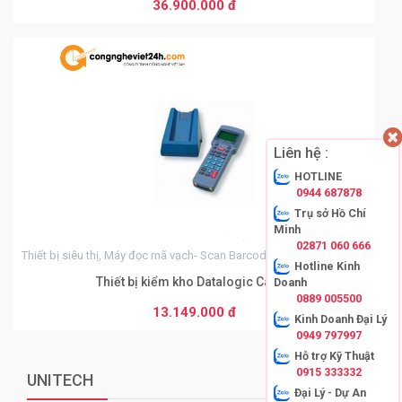
36.900.000 đ
THÊM VÀO GIỎ HÀNG
0
Liên hệ :
HOTLINE
0944 687878
Trụ sở Hồ Chí
Minh
02871 060 666
Thiết bị siêu thị, Máy đọc mã vạch- Scan Barcode, Máy kiểm kho
Hotline Kinh
Thiết bị kiểm kho Datalogic Cap72
Doanh
0889 005500
13.149.000 đ
THÊM VÀO GIỎ HÀNG
Kinh Doanh Đại Lý
0949 797997
Hỗ trợ Kỹ Thuật
0915 333332
UNITECH
Xem thêm
Đại Lý - Dự An