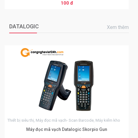
100 đ
THÊM VÀO GIỎ HÀNG
DATALOGIC
Xem thêm
0
Thiết bị siêu thị, Máy đọc mã vạch- Scan Barcode, Máy kiểm kho
Máy đọc mã vạch Datalogic Skorpio Gun