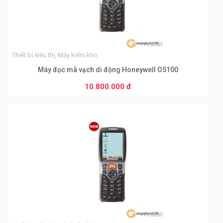
Thiết bị siêu thị, Máy kiểm kho
Máy đọc mã vạch di động Honeywell O5100
10.800.000 đ
THÊM VÀO GIỎ HÀNG
0