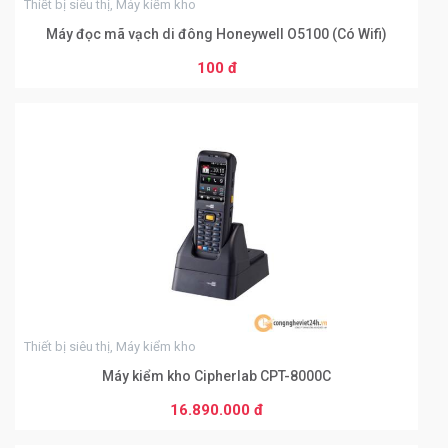
Thiết bị siêu thị, Máy kiểm kho
Máy đọc mã vạch di đông Honeywell O5100 (Có Wifi)
100 đ
THÊM VÀO GIỎ HÀNG
0
Thiết bị siêu thị, Máy kiểm kho
Máy kiểm kho Cipherlab CPT-8000C
16.890.000 đ
THÊM VÀO GIỎ HÀNG