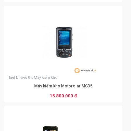
0
Thiết bị siêu thị, Máy kiểm kho
Máy kiểm kho Motorolar MC35
15.800.000 đ
THÊM VÀO GIỎ HÀNG
0